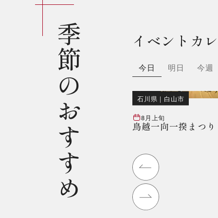
季節のおすすめ
イベントカ
今日
明日
今週
石川県
｜
白山市
8月上旬
鳥越一向一揆まつり