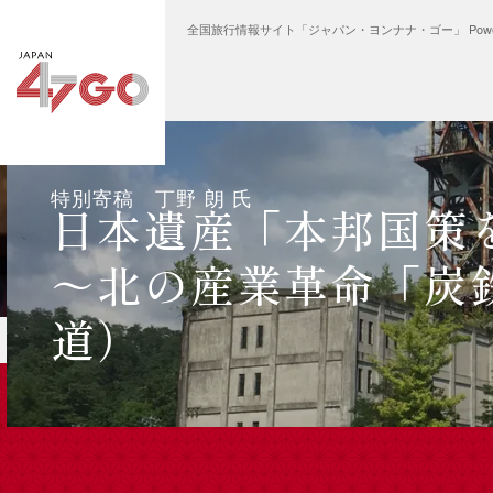
全国旅行情報サイト「ジャパン・ヨンナナ・ゴー」 Power
地域ストーリー
野 朗 氏
お祭り
産「本邦国策を北海道に観よ！
20
特別寄稿 丁野 朗 氏
日本遺産「本邦国策
産業革命「炭鉄港」～（北海
～北の産業革命「炭
道）
地域ストー
燕三条 × 産業観光
新潟・燕三条、一生もの
道具を探す旅