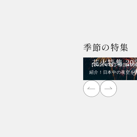
季節の特集
花火特集 20
【2026年版】全国4
紹介！日本中の夜空を