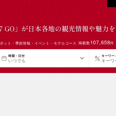
47 GO」が日本各地の観光情報や魅力
107,658
掲載数
件
ポット・季節情報・イベント・モデルコース
時期・日付
キーワー
いつでも
キーワ