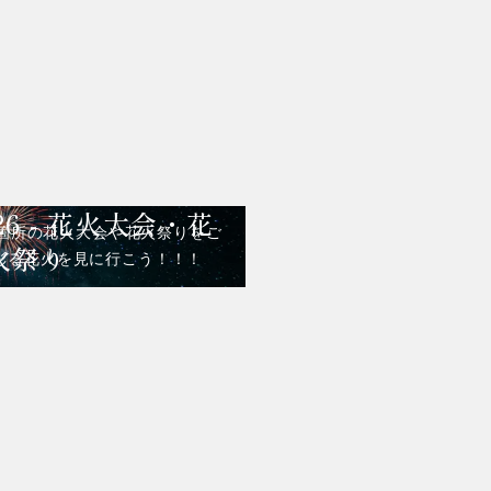
26 - 花火大会・花
00箇所の花火大会や花火祭りをご
火祭り
彩る花火を見に行こう！！！