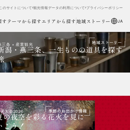
このサイトについて
観光情報データの利用について
プライバシーポリシー
探す
テーマから探す
エリアから探す
地域ストーリー
JA
地域ストーリー
燕三条 × 産業観光
新潟・燕三条、一生ものの道具を探す
お祭り・伝統行事
2026 9月イベント情報
旅
季節のお出かけ情報
火大会2026
特別寄稿 丁野
夏の夜空を彩る花火を見に
日本遺
いこう！
道に観