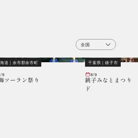
海道
｜
余市郡余市町
千葉県
｜
銚子市
8/9
8/9
海ソーラン祭り
銚子みなとまつり 
ド