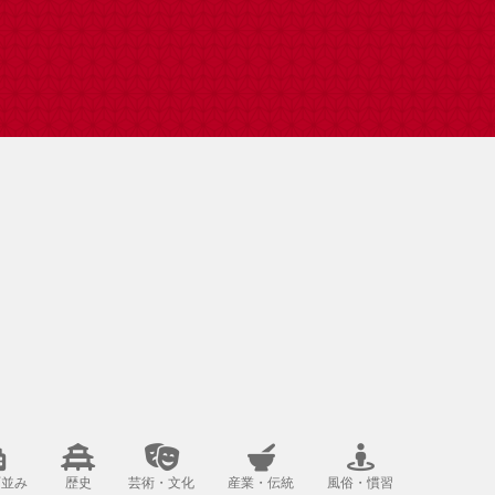
町並み
歴史
芸術・文化
産業・伝統
風俗・慣習
レジャー