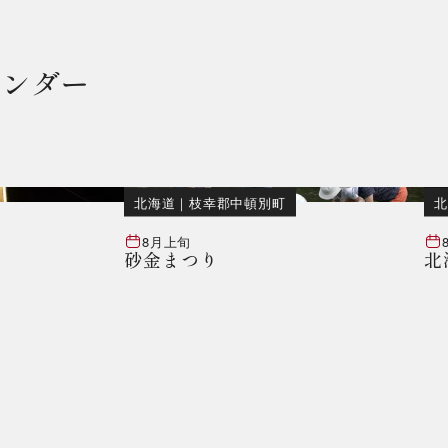
レンダー
北海道
｜
枝幸郡中頓別町
北
8月上旬
砂金まつり
北