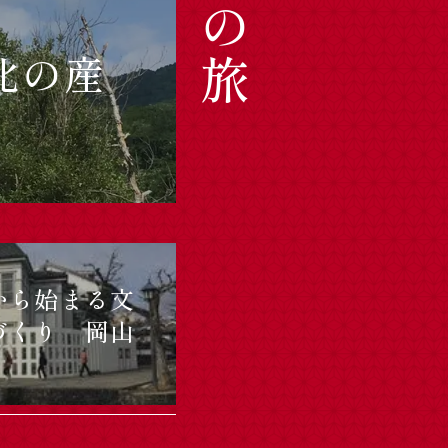
注目の旅
北の産
から始まる文
づくり 岡山