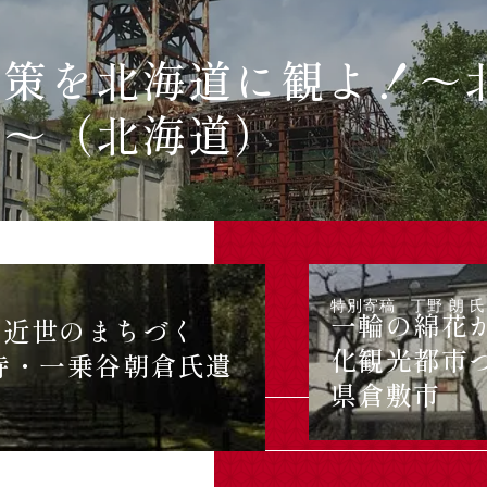
国策を北海道に観よ！～
」～（北海道）
特別寄稿 丁野 朗 氏
一輪の綿花
・近世のまちづく
化観光都市
寺・一乗谷朝倉氏遺
県倉敷市
もっと見る