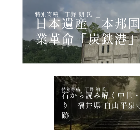
特別寄稿 丁野 朗 氏
日本遺産「本邦
業革命「炭鉄港
特別寄稿 丁野 朗 氏
石から読み解く中世
り 福井県 白山平泉
跡