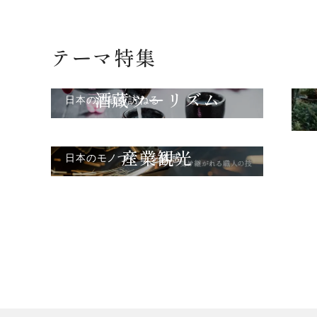
テーマ特集
酒蔵ツーリズム
日本の酒蔵を訪ねる
産業観光
日本のモノづくりを体感