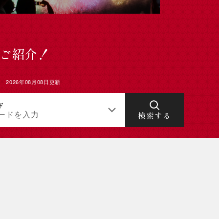
「炭鉄
をご紹介！
2026年08月08日更新
ド
ードを入力
検索する