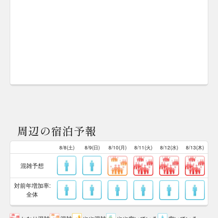
周辺の宿泊予報
8/8(土)
8/9(日)
8/10(月)
8/11(火)
8/12(水)
8/13(木)
混雑予想
対前年増加率:
全体
かなり混雑
混雑
やや混雑
やや空いている
空いている