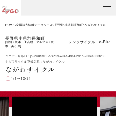
HOME
全国観光情報データベース
長野県
小県郡長和町
ながわサイクル
長野県小県郡長和町
レンタサイクル・e-Bike
[
信州
松本・上高地・アルプス
松
本・美ヶ原
]
ユニバーサルID
：
jp-tourism/00c74b29-494e-43c4-b31b-700ee830f266
ナガワサイクル
正規名称
：
ながわサイクル
ながわサイクル
1/1
〜
12/31