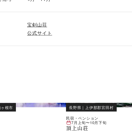
宝剣山荘
公式サイト
駒ヶ根市
長野県
｜
上伊那郡宮田村
民宿・ペンション
7月上旬
〜
10月下旬
頂上山荘