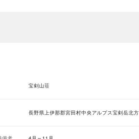
宝剣山荘
長野県上伊那郡宮田村中央アルプス宝剣岳北方下
時備考
4月～11月