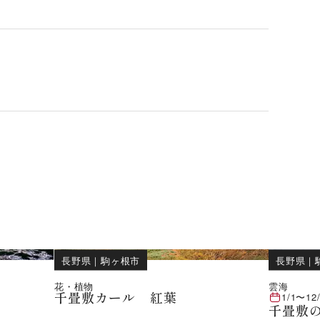
長野県
｜
駒ヶ根市
長野県
｜
花・植物
雲海
千畳敷カール 紅葉
1/1
〜
12
千畳敷