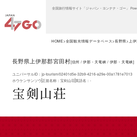
全国旅行情報サイト「ジャパン・ヨンナナ・ゴー」 Power
HOME
全国観光情報データベース
長野県
上伊
長野県上伊那郡宮田村
[
信州
伊那・天竜峡
伊那・天竜峡
]
ユニバーサルID
：
jp-tourism/02401d5e-32b9-4216-a29e-00a1781e7013
ホウケンサンソウ
正規名称
：
宝剣山荘
英語名
：
-
宝剣山荘