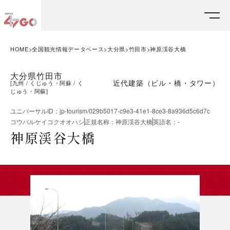
HOME
全国観光情報データベース
大分県
竹田市
神原渓谷大橋
大分県竹田市
近代建築（ビル・橋・タワー）
[
九州
くじゅう・阿蘇
く
じゅう・阿蘇
]
ユニバーサルID
：
jp-tourism/029b5017-c9e3-41e1-8ce3-8a936d5c6d7c
コウバルケイコクオオハシ
正規名称
：
神原渓谷大橋
英語名
：
-
神原渓谷大橋