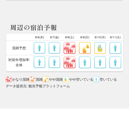
周辺の宿泊予報
8/6(木)
8/7(金)
8/8(土)
8/9(日)
8/10(月)
8/11(火)
混雑予想
対前年増加率:
全体
かなり混雑
混雑
やや混雑
やや空いている
空いている
データ提供元
:
観光予報プラットフォーム