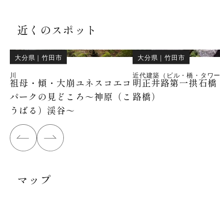
近くのスポット
大分県
｜
竹田市
大分県
｜
竹田市
川
近代建築（ビル・橋・タワ
祖母・傾・大崩ユネスコエコ
明正井路第一拱石橋
パークの見どころ～神原（こ
路橋）
うばる）渓谷～
マップ