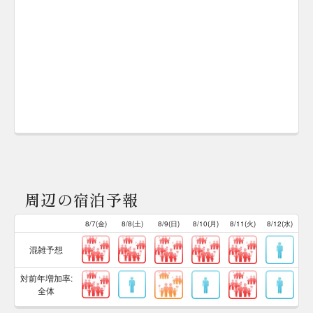
周辺の宿泊予報
8/7(金)
8/8(土)
8/9(日)
8/10(月)
8/11(火)
8/12(水)
混雑予想
対前年増加率:
全体