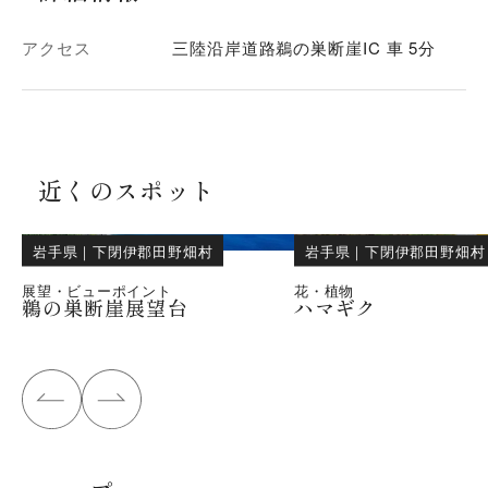
アクセス
三陸沿岸道路鵜の巣断崖IC 車 5分
近くのスポット
岩手県
｜
下閉伊郡田野畑村
岩手県
｜
下閉伊郡田野畑村
展望・ビューポイント
花・植物
鵜の巣断崖展望台
ハマギク