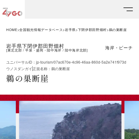
HOME
全国観光情報データベース
岩手県
下閉伊郡田野畑村
鵜の巣断崖
岩手県下閉伊郡田野畑村
海岸・ビーチ
[
東北北部
平泉・盛岡・陸中海岸
陸中海岸北部
]
ユニバーサルID
：
jp-tourism/07ac670e-4c96-46aa-860d-5a2e741f973d
ウノスダンガイ
正規名称
：
鵜の巣断崖
鵜の巣断崖