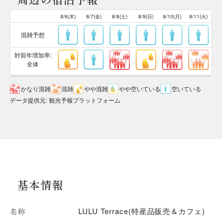
8/6(木)
8/7(金)
8/8(土)
8/9(日)
8/10(月)
8/11(火)
混雑予想
対前年増加率:
全体
かなり混雑
混雑
やや混雑
やや空いている
空いている
データ提供元
:
観光予報プラットフォーム
基本情報
名称
LULU Terrace(特産品販売＆カフェ)