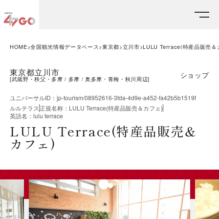
HOME
全国観光情報データベース
東京都
立川市
LULU Terrace(特産品販売
東京都立川市
ショップ
[
武蔵野・秩父・多摩
多摩
奥多摩・青梅・秋川周辺
]
ユニバーサルID
：
jp-tourism/08952616-3fda-4d9e-a452-fa42b5b1519f
ルルテラス
正規名称
：
LULU Terrace(特産品販売＆カフェ)
英語名
：
lulu terrace
LULU Terrace(特産品販売＆
カフェ)