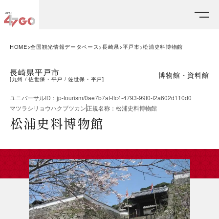
HOME
全国観光情報データベース
長崎県
平戸市
松浦史料博物館
長崎県平戸市
博物館・資料館
[
九州
佐世保・平戸
佐世保・平戸
]
ユニバーサルID
：
jp-tourism/0ae7b7af-ffc4-4793-99f0-f2a602d110d0
マツラシリョウハクブツカン
正規名称
：
松浦史料博物館
松浦史料博物館