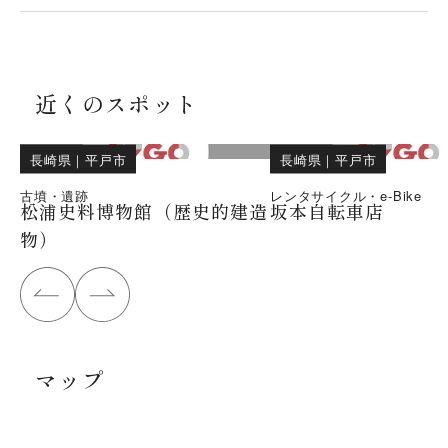
近くのスポット
長崎県
｜
平戸市
長崎県
｜
平戸市
古墳・遺跡
レンタサイクル・e-Bike
松浦史料博物館（歴史的建造
坂本自転車店
物）
マップ