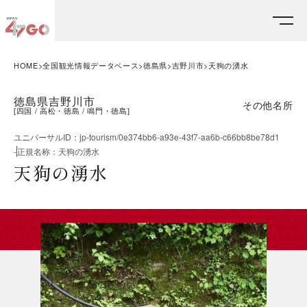
HOME
全国観光情報データベース
徳島県
吉野川市
天狗の湧水
徳島県吉野川市
その他名所
[
四国
高松・徳島
鳴門・徳島
]
ユニバーサルID
：
jp-tourism/0e374bb6-a93e-43f7-aa6b-c66bb8be78d1
-
正規名称
：
天狗の湧水
天狗の湧水