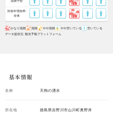
混雑予想
対前年増加率:
全体
かなり混雑
混雑
やや混雑
やや空いている
空いている
データ提供元
:
観光予報プラットフォーム
基本情報
名称
天狗の湧水
所在地
徳島県吉野川市山川町奥野井