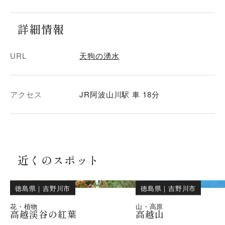
詳細情報
URL
天狗の湧水
アクセス
JR阿波山川駅 車 18分
近くのスポット
徳島県
｜
吉野川市
徳島県
｜
吉野川市
花・植物
山・高原
高越渓谷の紅葉
高越山