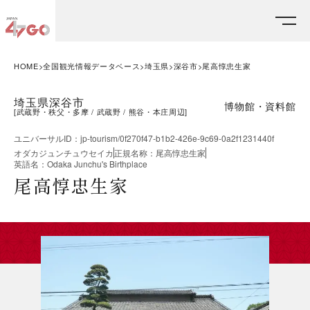
HOME
全国観光情報データベース
埼玉県
深谷市
尾高惇忠生家
埼玉県深谷市
博物館・資料館
[
武蔵野・秩父・多摩
武蔵野
熊谷・本庄周辺
]
ユニバーサルID
：
jp-tourism/0f270f47-b1b2-426e-9c69-0a2f1231440f
オダカジュンチュウセイカ
正規名称
：
尾高惇忠生家
英語名
：
Odaka Junchu's Birthplace
尾高惇忠生家