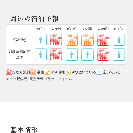
周辺の宿泊予報
8/6(木)
8/7(金)
8/8(土)
8/9(日)
8/10(月)
8/11(火)
混雑予想
対前年増加率:
全体
かなり混雑
混雑
やや混雑
やや空いている
空いている
データ提供元
:
観光予報プラットフォーム
基本情報