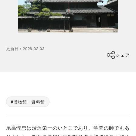
更新日
：
2026.02.03
シェア
博物館・資料館
尾高惇忠は渋沢栄一のいとこであり、学問の師でもあ