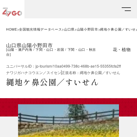
HOME
全国観光情報データベース
山口県
山陽小野田市
縄地ケ鼻公園／すいせ
山口県山陽小野田市
花・植物
[
山陽・瀬戸内海
下関・山口・岩国
下関・山口・秋吉
台
]
ユニバーサルID
：
jp-tourism/10aa0499-738c-468b-ae15-55355fcfa2ff
ナワジガハナコウエン／スイセン
正規名称
：
縄地ケ鼻公園／すいせん
縄地ケ鼻公園／すいせん