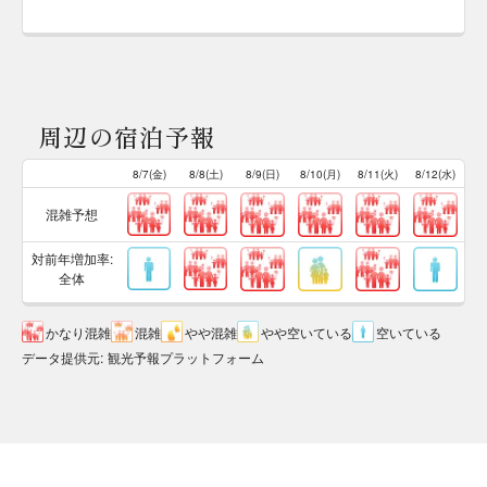
周辺の宿泊予報
8/7(金)
8/8(土)
8/9(日)
8/10(月)
8/11(火)
8/12(水)
混雑予想
対前年増加率:
全体
かなり混雑
混雑
やや混雑
やや空いている
空いている
データ提供元
:
観光予報プラットフォーム