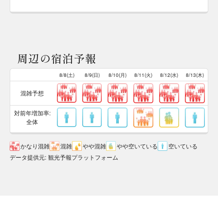
周辺の宿泊予報
8/8(土)
8/9(日)
8/10(月)
8/11(火)
8/12(水)
8/13(木)
混雑予想
対前年増加率:
全体
かなり混雑
混雑
やや混雑
やや空いている
空いている
データ提供元
:
観光予報プラットフォーム