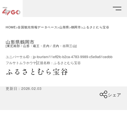
HOME
全国観光情報データベース
山形県
鶴岡市
ふるさとむら宝谷
山形県鶴岡市
[
東北南部
山形・蔵王・庄内
庄内・出羽三山
]
ユニバーサルID
：
jp-tourism/11eff2fc-b2ca-4783-9989-c5e9a61cedbb
フルサトムラホウヤ
正規名称
：
ふるさとむら宝谷
ふるさとむら宝谷
更新日
：
2026.02.03
シェア