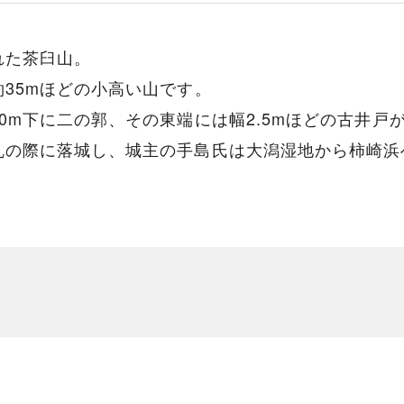
れた茶臼山。
35mほどの小高い山です。
0m下に二の郭、その東端には幅2.5mほどの古井戸
乱の際に落城し、城主の手島氏は大潟湿地から柿崎浜