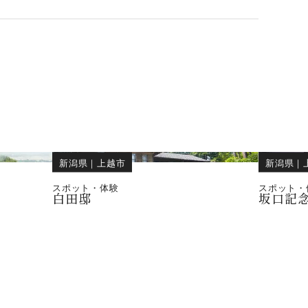
新潟県
｜
上越市
新潟県
｜
スポット・体験
スポット・
白田邸
坂口記