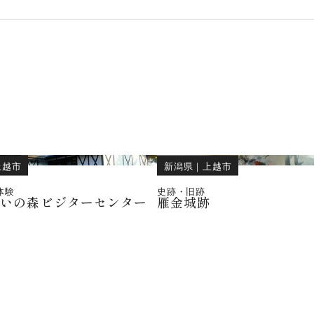
上越市
新潟県
｜
上越市
体験
史跡・旧跡
こいの森ビジターセンター
雁金城跡