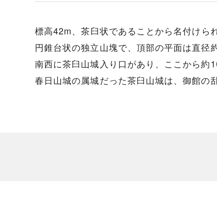
標高42m、茶臼状であることから名付けら
円錐台状の独立山塊で、頂部の平面は直径約
南西に茶臼山城入り口があり、ここから約1
春日山城の属城だった茶臼山城は、御館の