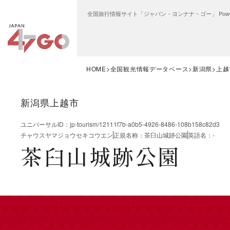
全国旅行情報サイト「ジャパン・ヨンナナ・ゴー」 Power
HOME
全国観光情報データベース
新潟県
上越
新潟県上越市
ユニバーサルID
：
jp-tourism/12111f7b-a0b5-4926-8486-108b158c82d3
チャウスヤマジョウセキコウエン
正規名称
：
茶臼山城跡公園
英語名
：
-
茶臼山城跡公園