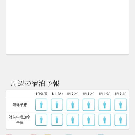
周辺の宿泊予報
8/10(月)
8/11(火)
8/12(水)
8/13(木)
8/14(金)
8/15(土)
混雑予想
対前年増加率:
全体