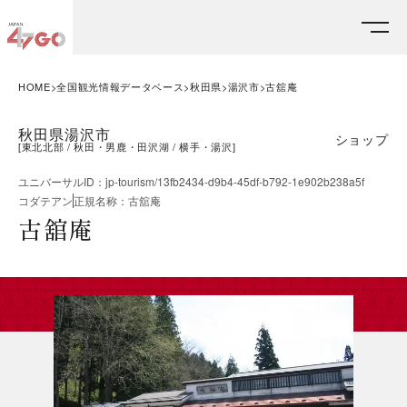
HOME
全国観光情報データベース
秋田県
湯沢市
古舘庵
秋田県湯沢市
ショップ
[
東北北部
秋田・男鹿・田沢湖
横手・湯沢
]
ユニバーサルID
：
jp-tourism/13fb2434-d9b4-45df-b792-1e902b238a5f
コダテアン
正規名称
：
古舘庵
古舘庵