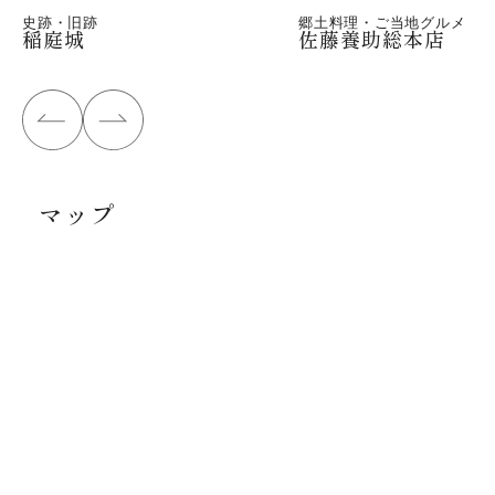
史跡・旧跡
郷土料理・ご当地グルメ
稲庭城
佐藤養助総本店
マップ