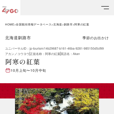
HOME
全国観光情報データベース
北海道
釧路市
阿寒の紅葉
北海道釧路市
季節のお出かけ
ユニバーサルID
：
jp-tourism/14b29687-b161-46ba-9281-985150d5cf99
アカンノコウヨウ
正規名称
：
阿寒の紅葉
英語名
：
Akan
阿寒の紅葉
10月上旬
〜
10月中旬