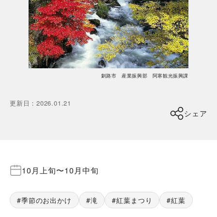
釧路市 産業振興部 阿寒観光振興課
更新日
：
2026.01.21
シェア
10月上旬
〜
10月中旬
季節のお出かけ
滝
紅葉まつり
紅葉