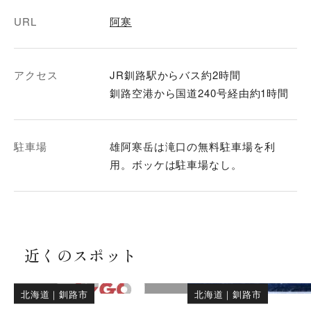
URL
阿寒
アクセス
JR釧路駅からバス約2時間
駐車場
雄阿寒岳は滝口の無料駐車場を利
用。ボッケは駐車場なし。
近くのスポット
北海道
｜
釧路市
北海道
｜
釧路市