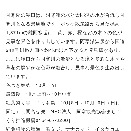
阿寒湖の滝口は、阿寒湖の水と太郎湖の水が合流し阿
寒川となる景勝地です。ボッケ散策路から見た標高
1,371mの雄阿寒岳は、黄、赤、橙などの木々の色が
見事な景色を作り出しています。阿寒湖温泉から国道
240号釧路方面へ約4kmほど下がると滝見橋があり、
ここは滝口から阿寒川の源流となる滝と多彩な木々や
草花の鮮やかな色彩が融合し、見事な景色を生み出し
ています。
色づき始め：10月上旬
最盛期：10月上旬～10月中旬
紅葉祭り等：まりも祭 10月8日～10月10日（日付
固定）［問合せ先：NPO法人 阿寒観光協会まちづ
くり推進機構0154-67-3200］
紅葉植物の種類：モミジ、ナナカマド、イタヤカエ