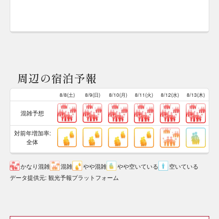
周辺の宿泊予報
8/8(土)
8/9(日)
8/10(月)
8/11(火)
8/12(水)
8/13(木)
混雑予想
対前年増加率:
全体
かなり混雑
混雑
やや混雑
やや空いている
空いている
データ提供元
:
観光予報プラットフォーム