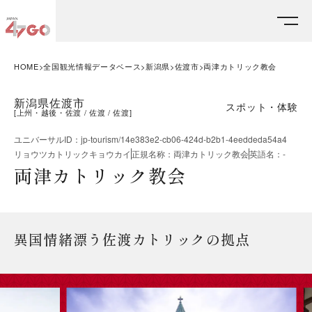
HOME
全国観光情報データベース
新潟県
佐渡市
両津カトリック教会
新潟県佐渡市
スポット・体験
[
上州・越後・佐渡
佐渡
佐渡
]
ユニバーサルID
：
jp-tourism/14e383e2-cb06-424d-b2b1-4eeddeda54a4
リョウツカトリックキョウカイ
正規名称
：
両津カトリック教会
英語名
：
-
両津カトリック教会
異国情緒漂う佐渡カトリックの拠点