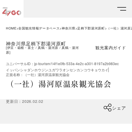
HOME
全国観光情報データベース
神奈川県
足柄下郡湯河原町
（一社）湯河原
神奈川県足柄下郡湯河原町
観光案内ガイド
[
伊豆・箱根・富士
真鶴・湯河原
真鶴・湯河
原
]
ユニバーサルID
：
jp-tourism/14f1e0fb-533a-4e2c-a301-8197a2b983ec
イッパンシャダンホウジンユガワラオンセンカンコウキョウカイ
正規名称
：
（一社）湯河原温泉観光協会
（一社）湯河原温泉観光協会
更新日
：
2026.02.02
シェア