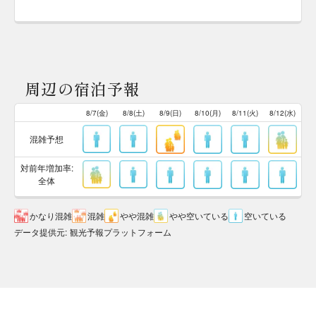
周辺の宿泊予報
8/7(金)
8/8(土)
8/9(日)
8/10(月)
8/11(火)
8/12(水)
混雑予想
対前年増加率:
全体
かなり混雑
混雑
やや混雑
やや空いている
空いている
データ提供元
:
観光予報プラットフォーム