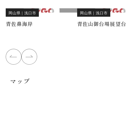
岡山県
｜
浅口市
岡山県
｜
浅口市
青佐鼻海岸
青佐山御台場展望台
マップ