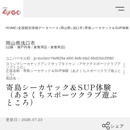
HOME
全国観光情報データベース
岡山県
浅口市
寄島シーカヤック＆SUP体
岡山県浅口市
[
山陽・瀬戸内海
倉敷周辺
倉敷周辺
]
ユニバーサルID
：
jp-tourism/16ef629a-af00-4bfb-bfa2-66d23dc2f080
ヨリシマシーカヤックアンドサップタイケン（アサクチスポーツクラブア
ソブトコロ）
正規名称
：
寄島シーカヤック＆SUP体験（あさくちスポーツクラブ遊ぶと
ころ）
英語名
：
-
寄島シーカヤック＆SUP体験
（あさくちスポーツクラブ遊ぶ
ところ）
更新日
：
2026.07.23
シェア