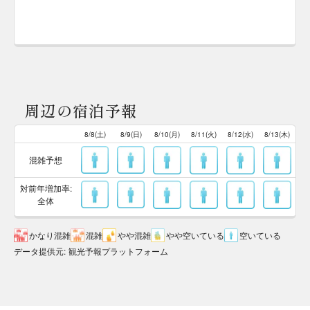
周辺の宿泊予報
8/8(土)
8/9(日)
8/10(月)
8/11(火)
8/12(水)
8/13(木)
混雑予想
対前年増加率:
全体
かなり混雑
混雑
やや混雑
やや空いている
空いている
データ提供元
:
観光予報プラットフォーム