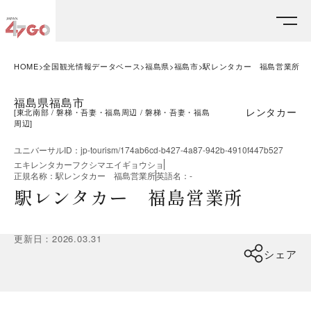
HOME
全国観光情報データベース
福島県
福島市
駅レンタカー 福島営業所
福島県福島市
レンタカー
[
東北南部
磐梯・吾妻・福島周辺
磐梯・吾妻・福島
周辺
]
ユニバーサルID
：
jp-tourism/174ab6cd-b427-4a87-942b-4910f447b527
エキレンタカーフクシマエイギョウショ
正規名称
：
駅レンタカー 福島営業所
英語名
：
-
駅レンタカー 福島営業所
更新日
：
2026.03.31
シェア