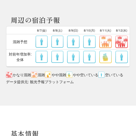
周辺の宿泊予報
8/7(金)
8/8(土)
8/9(日)
8/10(月)
8/11(火)
8/12(水)
混雑予想
対前年増加率:
全体
かなり混雑
混雑
やや混雑
やや空いている
空いている
データ提供元
:
観光予報プラットフォーム
基本情報