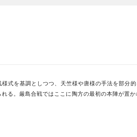
和風様式を基調としつつ、天竺様や唐様の手法を部分
られる。厳島合戦ではここに陶方の最初の本陣が置か