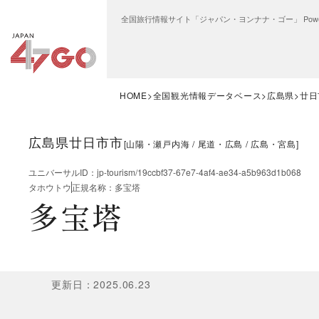
全国旅行情報サイト「ジャパン・ヨンナナ・ゴー」 Power
HOME
全国観光情報データベース
広島県
廿日
広島県廿日市市
[
山陽・瀬戸内海
尾道・広島
広島・宮島
]
ユニバーサルID
：
jp-tourism/19ccbf37-67e7-4af4-ae34-a5b963d1b068
タホウトウ
正規名称
：
多宝塔
多宝塔
更新日
：
2025.06.23