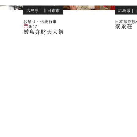
広島県
｜
廿日市市
広島県
｜
お祭り・伝統行事
日本旅館協
聚景荘
6/17
厳島弁財天大祭