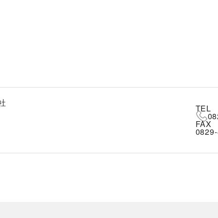
社
TEL
08
FAX
0829-