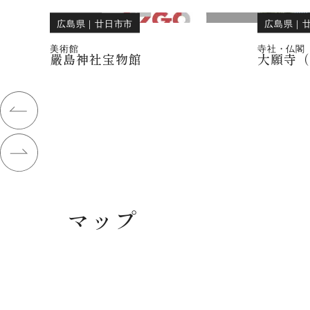
広島県
｜
廿日市市
広島県
｜
美術館
寺社・仏閣
嚴島神社宝物館
大願寺
マップ