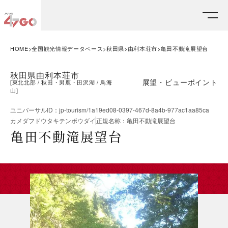
HOME
全国観光情報データベース
秋田県
由利本荘市
亀田不動滝展望台
秋田県由利本荘市
展望・ビューポイント
[
東北北部
秋田・男鹿・田沢湖
鳥海
山
]
ユニバーサルID
：
jp-tourism/1a19ed08-0397-467d-8a4b-977ac1aa85ca
カメダフドウタキテンボウダイ
正規名称
：
亀田不動滝展望台
亀田不動滝展望台