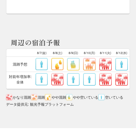
周辺の宿泊予報
8/7(金)
8/8(土)
8/9(日)
8/10(月)
8/11(火)
8/12(水)
混雑予想
対前年増加率:
全体
かなり混雑
混雑
やや混雑
やや空いている
空いている
データ提供元
:
観光予報プラットフォーム