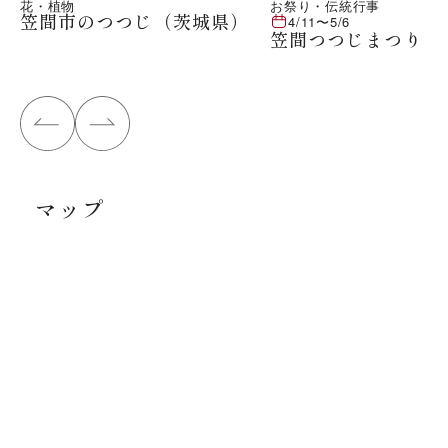
花・植物
お祭り・伝統行事
笠間市のつつじ（茨城県）
4/11
〜
5/6
笠間つつじまつり
マップ