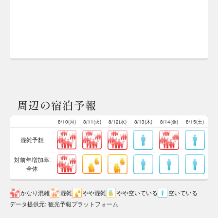
周辺の宿泊予報
8/10(月)
8/11(火)
8/12(水)
8/13(木)
8/14(金)
8/15(土)
混雑予想
対前年増加率:
全体
かなり混雑
混雑
やや混雑
やや空いている
空いている
データ提供元
:
観光予報プラットフォーム