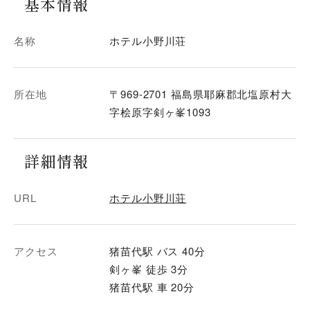
基本情報
名称
ホテル小野川荘
所在地
〒969-2701 福島県耶麻郡北塩原村大
字桧原字剣ヶ峯1093
詳細情報
URL
ホテル小野川荘
アクセス
猪苗代駅 バス 40分
剣ヶ峯 徒歩 3分
猪苗代駅 車 20分