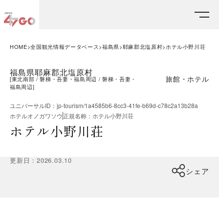
HOME
全国観光情報データベース
福島県
耶麻郡北塩原村
ホテル小野川荘
福島県耶麻郡北塩原村
旅館・ホテル
[
東北南部
磐梯・吾妻・福島周辺
磐梯・吾妻・
福島周辺
]
ユニバーサルID
：
jp-tourism/1a4585b6-8cc3-41fe-b69d-c78c2a13b28a
ホテルオノガワソウ
正規名称
：
ホテル小野川荘
ホテル小野川荘
更新日
：
2026.03.10
シェア