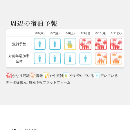
周辺の宿泊予報
8/6(木)
8/7(金)
8/8(土)
8/9(日)
8/10(月)
8/11(火)
混雑予想
対前年増加率:
全体
かなり混雑
混雑
やや混雑
やや空いている
空いている
データ提供元
:
観光予報プラットフォーム