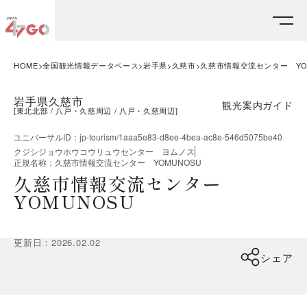
HOME
全国観光情報データベース
岩手県
久慈市
久慈市情報交流センター YO
岩手県久慈市
観光案内ガイド
[
東北北部
八戸・久慈周辺
八戸・久慈周辺
]
ユニバーサルID
：
jp-tourism/1aaa5e83-d8ee-4bea-ac8e-546d5075be40
クジシジョウホウコウリュウセンター ヨムノス
正規名称
：
久慈市情報交流センター YOMUNOSU
久慈市情報交流センター
YOMUNOSU
更新日
：
2026.02.02
シェア