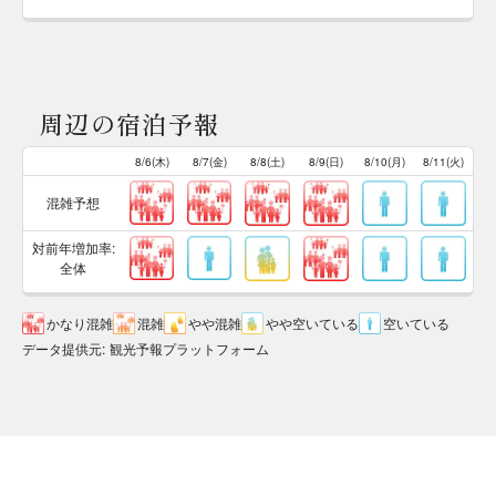
周辺の宿泊予報
8/6(木)
8/7(金)
8/8(土)
8/9(日)
8/10(月)
8/11(火)
混雑予想
対前年増加率:
全体
かなり混雑
混雑
やや混雑
やや空いている
空いている
データ提供元
:
観光予報プラットフォーム