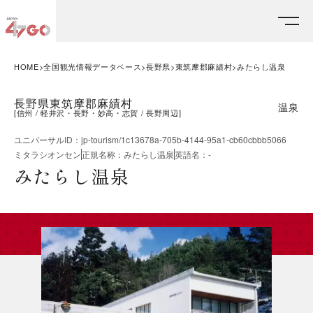
HOME
全国観光情報データベース
長野県
東筑摩郡麻績村
みたらし温泉
長野県東筑摩郡麻績村
温泉
[
信州
軽井沢・長野・妙高・志賀
長野周辺
]
ユニバーサルID
：
jp-tourism/1c13678a-705b-4144-95a1-cb60cbbb5066
ミタラシオンセン
正規名称
：
みたらし温泉
英語名
：
-
みたらし温泉