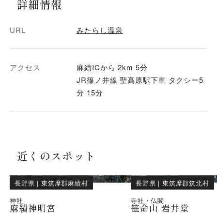
詳細情報
URL
みたらし温泉
アクセス
麻績ICから 2km 5分
JR篠ノ井線 聖高原駅下車 タクシー5
分 15分
近くのスポット
長野県
｜
東筑摩郡麻績村
長野県
｜
東筑摩郡筑北村
神社
寺社・仏閣
麻績神明宮
笹命山 岩井堂