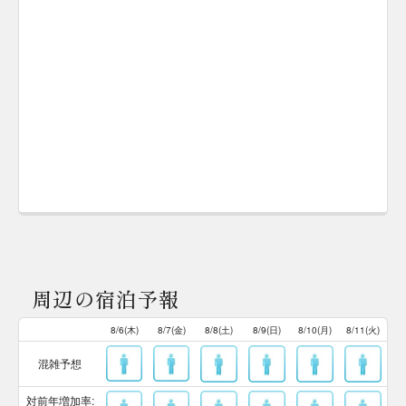
周辺の宿泊予報
8/6(木)
8/7(金)
8/8(土)
8/9(日)
8/10(月)
8/11(火)
混雑予想
対前年増加率: