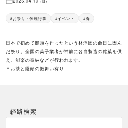
2026.04.19
（
日
）
お祭り・伝統行事
イベント
春
日本で初めて饅頭を作ったという林淨因の命日に因ん
だ祭り。全国の菓子業者が神前に各自製造の銘菓を供
え、能楽の奉納などが行われます。
＊お茶と饅頭の振舞い有り
経路検索