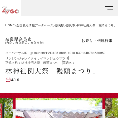
HOME
全国観光情報データベース
奈良県
奈良市
林神社例大祭「饅頭まつり」
奈良県奈良市
お祭り・伝統行事
[
奈良
奈良周辺
奈良市街
]
ユニバーサルID
：
jp-tourism/1f2f3125-dad6-401a-832f-d4b78b536950
リンジンジャレイタイサイマンジュウマツリ
正規名称
：
林神社例大祭「饅頭まつり」
英語名
：
-
林神社例大祭「饅頭まつり」
4/19