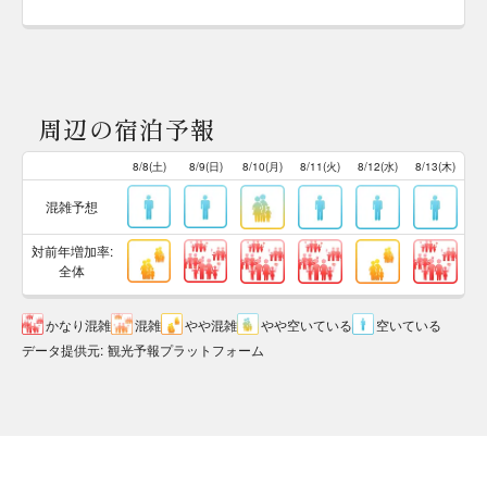
周辺の宿泊予報
8/8(土)
8/9(日)
8/10(月)
8/11(火)
8/12(水)
8/13(木)
混雑予想
対前年増加率:
全体
かなり混雑
混雑
やや混雑
やや空いている
空いている
データ提供元
:
観光予報プラットフォーム