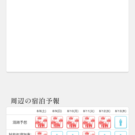
周辺の宿泊予報
8/8(土)
8/9(日)
8/10(月)
8/11(火)
8/12(水)
8/13(木)
混雑予想
対前年増加率: