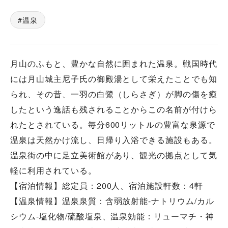
温泉
月山のふもと、豊かな自然に囲まれた温泉。戦国時代
には月山城主尼子氏の御殿湯として栄えたことでも知
られ、その昔、一羽の白鷺（しらさぎ）が脚の傷を癒
したという逸話も残されることからこの名前が付けら
れたとされている。毎分600リットルの豊富な泉源で
温泉は天然かけ流し、日帰り入浴できる施設もある。
温泉街の中に足立美術館があり、観光の拠点として気
軽に利用されている。
【宿泊情報】総定員：200人、宿泊施設軒数：4軒
【温泉情報】温泉泉質：含弱放射能-ナトリウム/カル
シウム-塩化物/硫酸塩泉、温泉効能：リューマチ・神