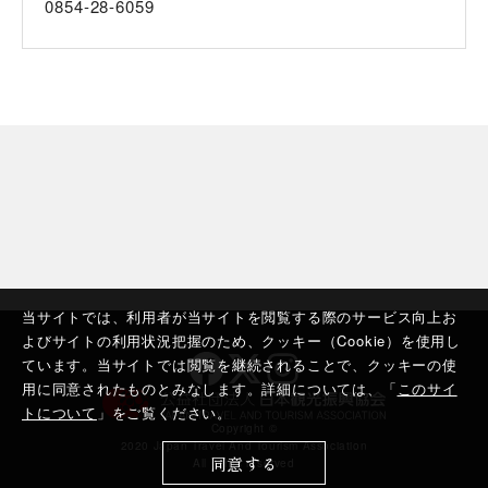
0854-28-6059
当サイトでは、利用者が当サイトを閲覧する際のサービス向上お
よびサイトの利用状況把握のため、クッキー（Cookie）を使用し
ています。当サイトでは閲覧を継続されることで、クッキーの使
用に同意されたものとみなします。詳細については、「
このサイ
トについて
」をご覧ください。
Copyright ©︎
2020 Japan Travel And Tourism Association
同意する
All rights reserved