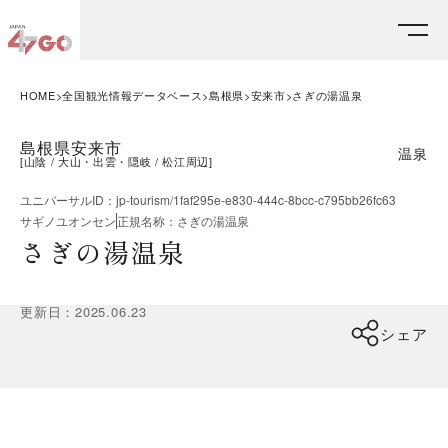
HOME
全国観光情報データベース
島根県
安来市
さぎの湯温泉
島根県安来市
温泉
[
山陰
大山・出雲・隠岐
松江周辺
]
ユニバーサルID
：
jp-tourism/1faf295e-e830-444c-8bcc-c795bb26fc63
サギノユオンセン
正規名称
：
さぎの湯温泉
さぎの湯温泉
更新日
：
2025.06.23
シェア