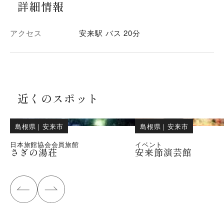
詳細情報
アクセス
安来駅 バス 20分
近くのスポット
島根県
｜
安来市
島根県
｜
安来市
日本旅館協会会員旅館
イベント
さぎの湯荘
安来節演芸館