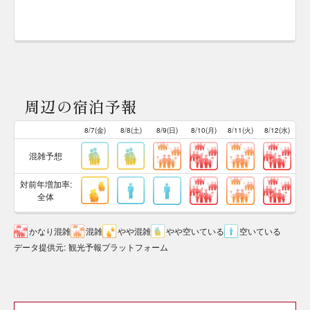
周辺の宿泊予報
8/7(金)
8/8(土)
8/9(日)
8/10(月)
8/11(火)
8/12(水)
混雑予想
対前年増加率:
全体
かなり混雑
混雑
やや混雑
やや空いている
空いている
データ提供元
:
観光予報プラットフォーム