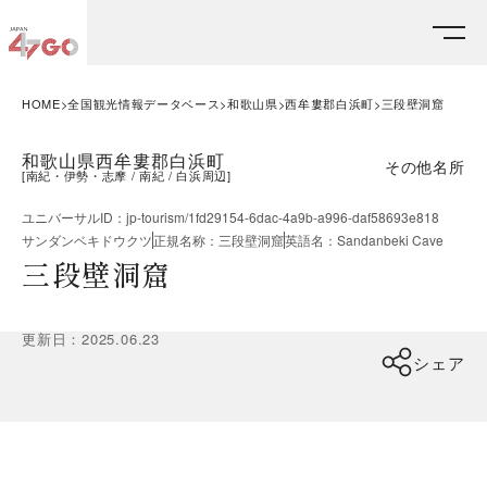
HOME
全国観光情報データベース
和歌山県
西牟婁郡白浜町
三段壁洞窟
和歌山県西牟婁郡白浜町
その他名所
[
南紀・伊勢・志摩
南紀
白浜周辺
]
ユニバーサルID
：
jp-tourism/1fd29154-6dac-4a9b-a996-daf58693e818
サンダンベキドウクツ
正規名称
：
三段壁洞窟
英語名
：
Sandanbeki Cave
三段壁洞窟
更新日
：
2025.06.23
シェア