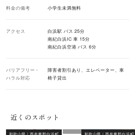
料金の備考
小学生未満無料
アクセス
白浜駅 バス 25分
南紀白浜IC 車 15分
南紀白浜空港 バス 6分
バリアフリー・
障害者割引あり、エレベーター、車
ハラル対応
椅子貸出
近くのスポット
和歌山県
｜
西牟婁郡白浜町
和歌山県
｜
西牟婁郡白浜町