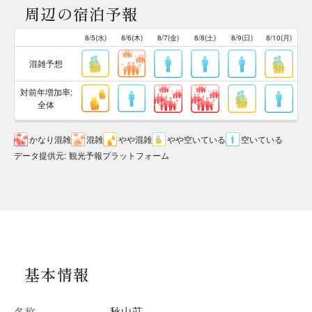
周辺の宿泊予報
8/5(水)
8/6(木)
8/7(金)
8/8(土)
8/9(日)
8/10(月)
混雑予想
対前年増加率:
全体
かなり混雑
混雑
やや混雑
やや空いている
空いている
データ提供元
:
観光予報プラットフォーム
基本情報
名称
秋山荘