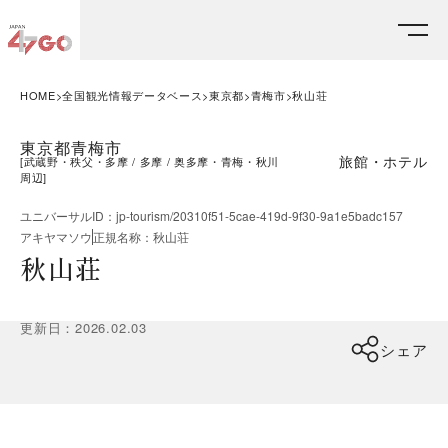
HOME
全国観光情報データベース
東京都
青梅市
秋山荘
東京都青梅市
旅館・ホテル
[
武蔵野・秩父・多摩
多摩
奥多摩・青梅・秋川
周辺
]
ユニバーサルID
：
jp-tourism/20310f51-5cae-419d-9f30-9a1e5badc157
アキヤマソウ
正規名称
：
秋山荘
秋山荘
更新日
：
2026.02.03
シェア