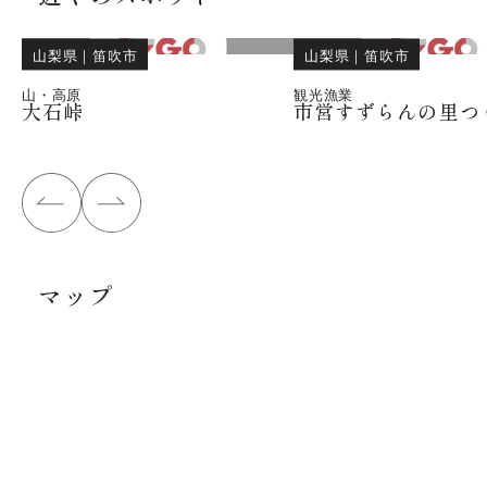
山梨県
｜
笛吹市
山梨県
｜
笛吹市
山・高原
観光漁業
大石峠
市営すずらんの里つ
マップ