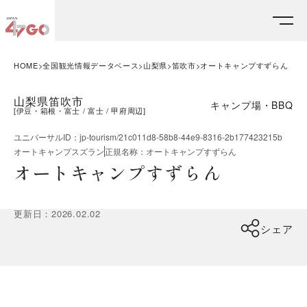
HOME
全国観光情報データベース
山梨県
笛吹市
オートキャンプすずらん
山梨県笛吹市
キャンプ場・BBQ
[
伊豆・箱根・富士
富士
甲府周辺
]
ユニバーサルID
：
jp-tourism/21c011d8-58b8-44e9-8316-2b177423215b
オートキャンプスズラン
正規名称
：
オートキャンプすずらん
オートキャンプすずらん
更新日
：
2026.02.02
シェア