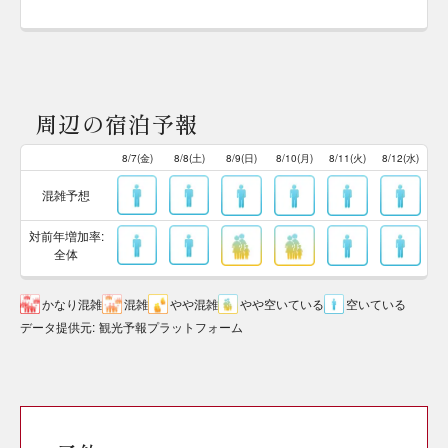
周辺の宿泊予報
8/7(金)
8/8(土)
8/9(日)
8/10(月)
8/11(火)
8/12(水)
混雑予想
対前年増加率:
全体
かなり混雑
混雑
やや混雑
やや空いている
空いている
データ提供元
:
観光予報プラットフォーム