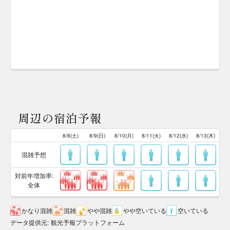
周辺の宿泊予報
8/8(土)
8/9(日)
8/10(月)
8/11(火)
8/12(水)
8/13(木)
混雑予想
対前年増加率:
全体
かなり混雑
混雑
やや混雑
やや空いている
空いている
データ提供元
:
観光予報プラットフォーム