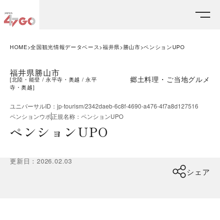
HOME
全国観光情報データベース
福井県
勝山市
ペンションUPO
福井県勝山市
郷土料理・ご当地グルメ
[
北陸・能登
永平寺・奥越
永平
寺・奥越
]
ユニバーサルID
：
jp-tourism/2342daeb-6c8f-4690-a476-4f7a8d127516
ペンションウポ
正規名称
：
ペンションUPO
ペンションUPO
更新日
：
2026.02.03
シェア