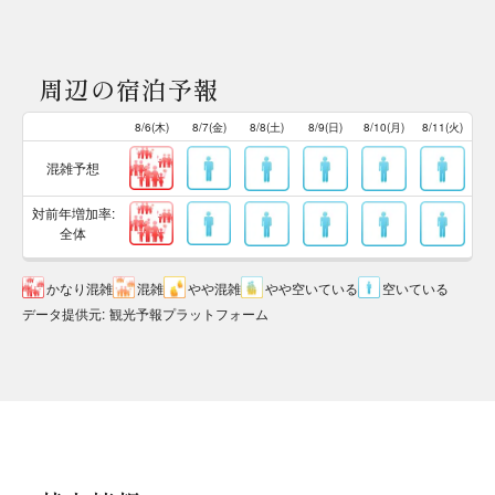
周辺の宿泊予報
8/6(木)
8/7(金)
8/8(土)
8/9(日)
8/10(月)
8/11(火)
混雑予想
対前年増加率:
全体
かなり混雑
混雑
やや混雑
やや空いている
空いている
データ提供元
:
観光予報プラットフォーム