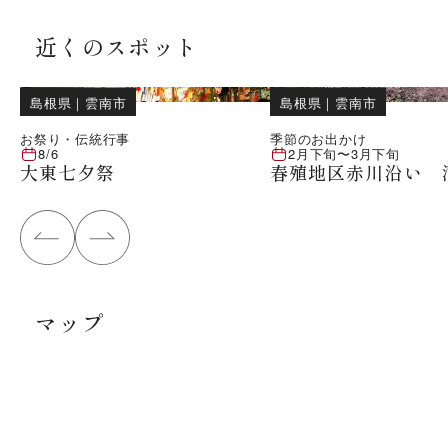
近くのスポット
島根県
｜
雲南市
島根県
｜
雲南市
お祭り・伝統行事
季節のお出かけ
8/6
2月下旬
〜
3月下旬
大東七夕祭
春殖地区赤川沿い 
マップ