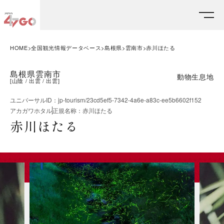
HOME
全国観光情報データベース
島根県
雲南市
赤川ほたる
島根県雲南市
動物生息地
[
山陰
出雲
出雲
]
ユニバーサルID
：
jp-tourism/23cd5ef5-7342-4a6e-a83c-ee5b6602f152
アカガワホタル
正規名称
：
赤川ほたる
赤川ほたる