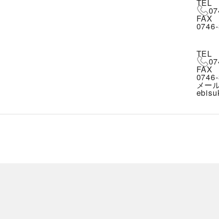
TEL
07
FAX
0746-
TEL
07
FAX
0746-
メー
ebisu