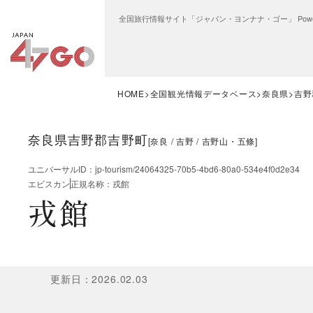
全国旅行情報サイト「ジャパン・ヨンナナ・ゴー」 Power
HOME
全国観光情報データベース
奈良県
吉野
奈良県吉野郡吉野町
[
奈良
吉野
吉野山・五條
]
ユニバーサルID
：
jp-tourism/24064325-70b5-4bd6-80a0-534e4f0d2e34
エビスカン
正規名称
：
戎館
戎館
更新日
：
2026.02.03