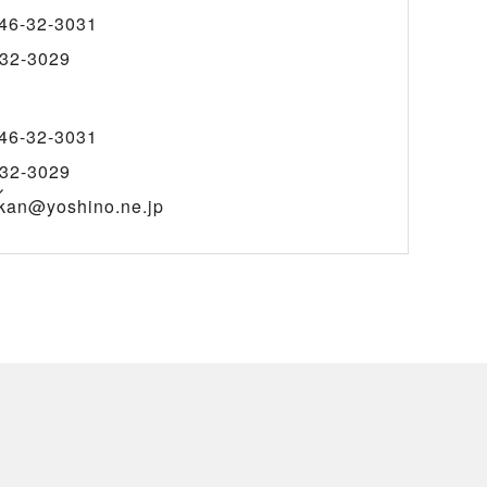
46-32-3031
32-3029
46-32-3031
32-3029
ル
kan@yoshino.ne.jp