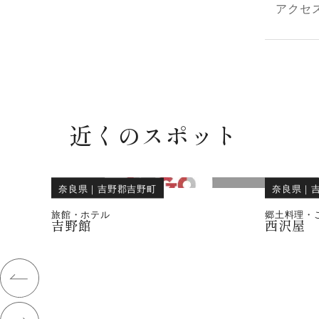
アクセ
近くのスポット
奈良県
｜
吉野郡吉野町
奈良県
｜
旅館・ホテル
郷土料理・
吉野館
西沢屋