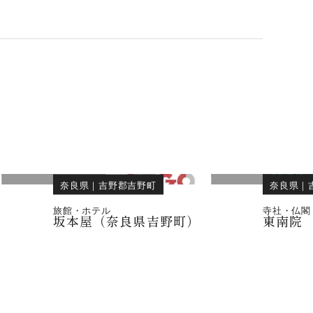
奈良県
｜
吉野郡吉野町
奈良県
｜
旅館・ホテル
寺社・仏閣
）
坂本屋（奈良県吉野町）
東南院