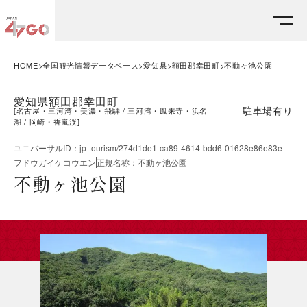
HOME
全国観光情報データベース
愛知県
額田郡幸田町
不動ヶ池公園
愛知県額田郡幸田町
駐車場有り
[
名古屋・三河湾・美濃・飛騨
三河湾・鳳来寺・浜名
湖
岡崎・香嵐渓
]
ユニバーサルID
：
jp-tourism/274d1de1-ca89-4614-bdd6-01628e86e83e
フドウガイケコウエン
正規名称
：
不動ヶ池公園
不動ヶ池公園