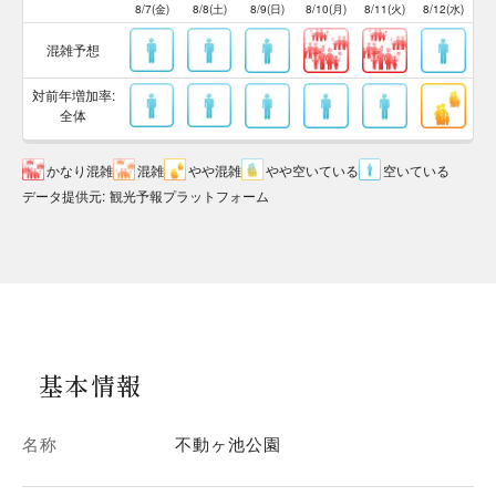
8/7(金)
8/8(土)
8/9(日)
8/10(月)
8/11(火)
8/12(水)
混雑予想
対前年増加率:
全体
かなり混雑
混雑
やや混雑
やや空いている
空いている
データ提供元
:
観光予報プラットフォーム
基本情報
名称
不動ヶ池公園