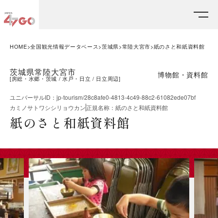
HOME
全国観光情報データベース
茨城県
常陸大宮市
紙のさと和紙資料館
茨城県常陸大宮市
博物館・資料館
[
房総・水郷・茨城
水戸・日立
日立周辺
]
ユニバーサルID
：
jp-tourism/28c8afe0-4813-4c49-88c2-61082ede07bf
カミノサトワシシリョウカン
正規名称
：
紙のさと和紙資料館
紙のさと和紙資料館