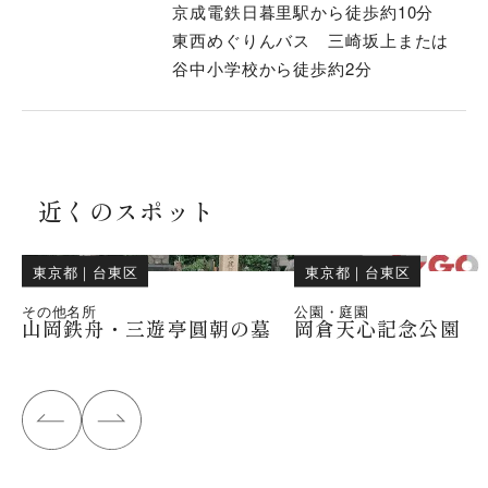
京成電鉄日暮里駅から徒歩約10分
東西めぐりんバス 三崎坂上または
谷中小学校から徒歩約2分
近くのスポット
東京都
｜
台東区
東京都
｜
台東区
その他名所
公園・庭園
山岡鉄舟・三遊亭圓朝の墓
岡倉天心記念公園