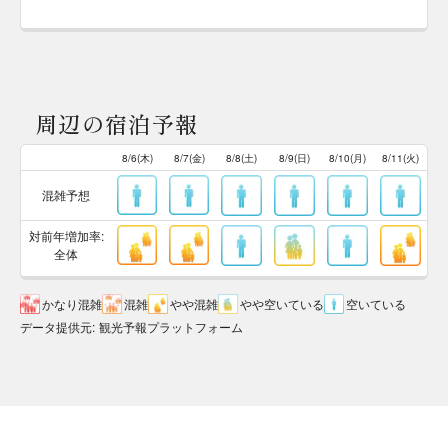
周辺の宿泊予報
8/6(木)
8/7(金)
8/8(土)
8/9(日)
8/10(月)
8/11(火)
混雑予想
対前年増加率:
全体
かなり混雑
混雑
やや混雑
やや空いている
空いている
データ提供元
:
観光予報プラットフォーム