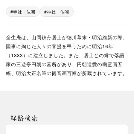
寺社・仏閣
神社・仏閣
全生庵は、山岡鉄舟居士が徳川幕末・明治維新の際、
国事に殉じた人々の菩提を弔うために明治16年
（1883）に建立しました。また、居士との縁で落語
家の三遊亭円朝の墓所があり、円朝遣愛の幽霊画五十
幅、明治大正名筆の観音画百幅が所蔵されています。
経路検索