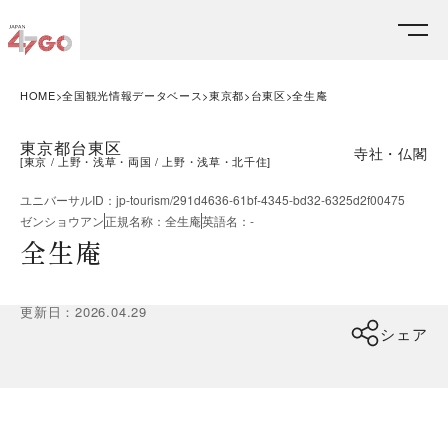
HOME
全国観光情報データベース
東京都
台東区
全生庵
東京都台東区
寺社・仏閣
[
東京
上野・浅草・両国
上野・浅草・北千住
]
ユニバーサルID
：
jp-tourism/291d4636-61bf-4345-bd32-6325d2f00475
ゼンショウアン
正規名称
：
全生庵
英語名
：
-
全生庵
更新日
：
2026.04.29
シェア