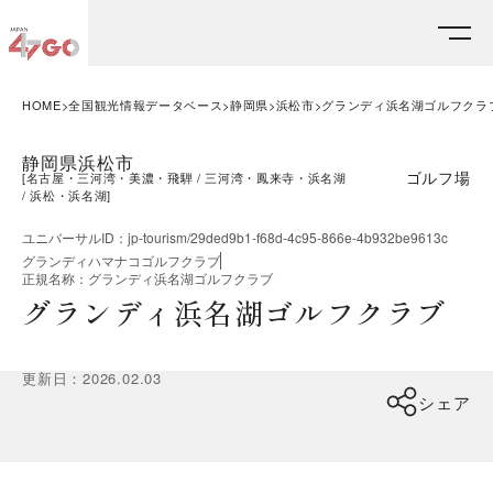
HOME
全国観光情報データベース
静岡県
浜松市
グランディ浜名湖ゴルフクラ
静岡県浜松市
ゴルフ場
[
名古屋・三河湾・美濃・飛騨
三河湾・鳳来寺・浜名湖
浜松・浜名湖
]
ユニバーサルID
：
jp-tourism/29ded9b1-f68d-4c95-866e-4b932be9613c
グランディハマナコゴルフクラブ
正規名称
：
グランディ浜名湖ゴルフクラブ
グランディ浜名湖ゴルフクラブ
更新日
：
2026.02.03
シェア