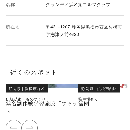
名称
グランディ浜名湖ゴルフクラブ
所在地
〒431-1207 静岡県浜松市西区村櫛町
字志津ノ前4620
近くのスポット
静岡県
｜
浜松市西区
静岡県
｜
浜松市西区
伝統技術・ものづくり
駐車場有り
浜名湖体験学習施設「ウォッ
渚園
ト」