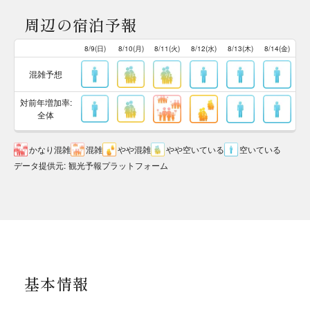
周辺の宿泊予報
8/9(日)
8/10(月)
8/11(火)
8/12(水)
8/13(木)
8/14(金)
混雑予想
対前年増加率:
全体
かなり混雑
混雑
やや混雑
やや空いている
空いている
データ提供元
:
観光予報プラットフォーム
基本情報