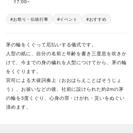
17:00
~
お祭り・伝統行事
イベント
おすすめ
茅の輪をくぐって厄払いする儀式です。
人型の紙に、自分の名前と年齢を書き三度息を吹きか
けて、今までの身の穢れを人型につけてから、茅の輪
をくぐります。
宮司による大祓詞奏上（おおはらえことばそうじょ
う）、お祓いなどの後、社前に設けられた約2mの茅
の輪を3度くぐり、心身の罪・けがれ・災いをぬぐい
清めます。