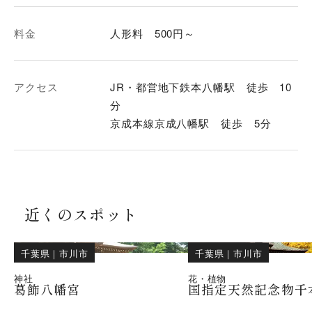
料金
人形料 500円～
アクセス
JR・都営地下鉄本八幡駅 徒歩 10
分
京成本線京成八幡駅 徒歩 5分
近くのスポット
千葉県
｜
市川市
千葉県
｜
市川市
神社
花・植物
葛飾八幡宮
国指定天然記念物千