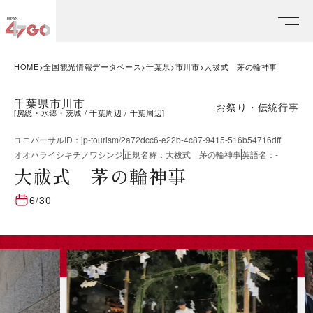
HOME
全国観光情報データベース
千葉県
市川市
大祓式 茅の輪神事
千葉県市川市
お祭り・伝統行事
[
房総・水郷・茨城
千葉周辺
千葉周辺
]
ユニバーサルID
：
jp-tourism/2a72dcc6-e22b-4c87-9415-516b54716dff
オオハライシキチノワシンジ
正規名称
：
大祓式 茅の輪神事
英語名
：
-
大祓式 茅の輪神事
6/30