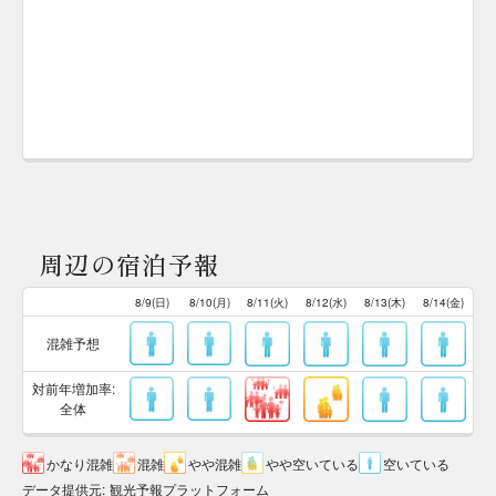
周辺の宿泊予報
8/9(日)
8/10(月)
8/11(火)
8/12(水)
8/13(木)
8/14(金)
混雑予想
対前年増加率:
全体
かなり混雑
混雑
やや混雑
やや空いている
空いている
データ提供元
:
観光予報プラットフォーム