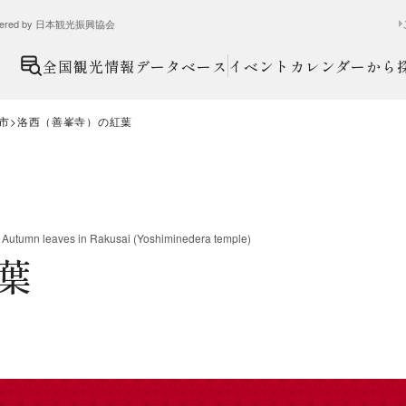
ed by 日本観光振興協会
全国観光情報データベース
イベントカレンダーから
市
洛西（善峯寺）の紅葉
：
Autumn leaves in Rakusai (Yoshiminedera temple)
葉