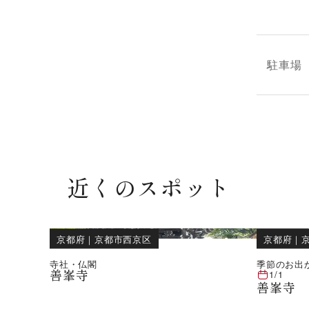
駐車場
近くのスポット
京都府
｜
京都市西京区
京都府
｜
寺社・仏閣
季節のお出
善峯寺
1/1
善峯寺