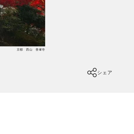
京都 西山 善峯寺
シェア