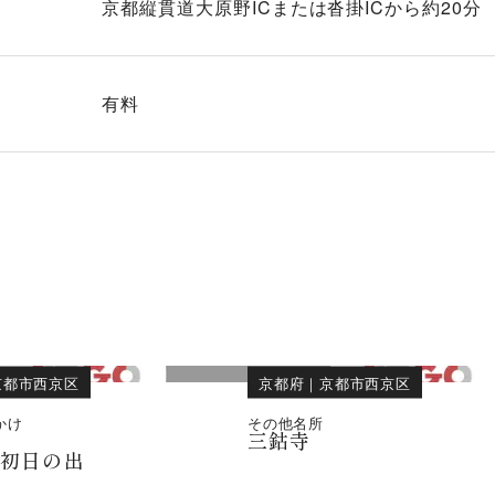
京都縦貫道大原野ICまたは沓掛ICから約20分
有料
京都市西京区
京都府
｜
京都市西京区
かけ
その他名所
三鈷寺
 初日の出