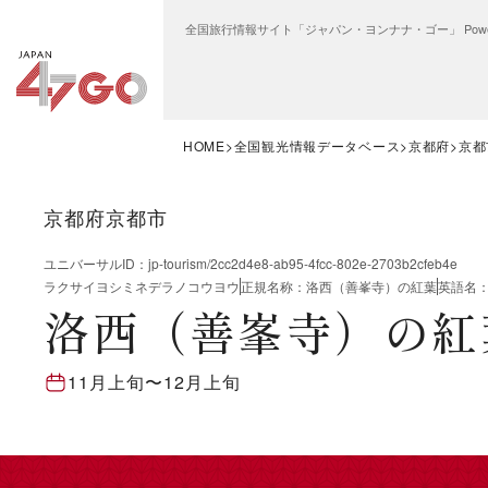
全国旅行情報サイト「ジャパン・ヨンナナ・ゴー」 Power
HOME
全国観光情報データベース
京都府
京都
京都府京都市
ユニバーサルID
：
jp-tourism/2cc2d4e8-ab95-4fcc-802e-2703b2cfeb4e
ラクサイヨシミネデラノコウヨウ
正規名称
：
洛西（善峯寺）の紅葉
英語名
洛西（善峯寺）の紅
11月上旬
〜
12月上旬