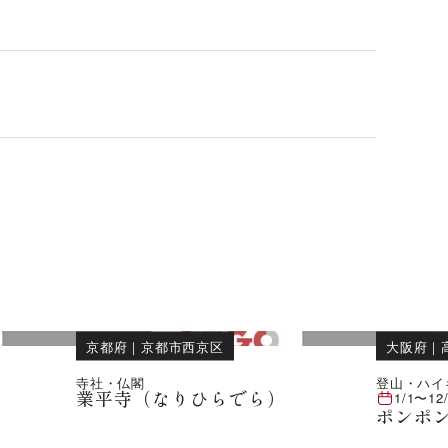
京都府
｜
京都市西京区
大阪府
｜
寺社・仏閣
登山・ハイ
業平寺（なりひらでら）
1/1
〜
12
ポンポ