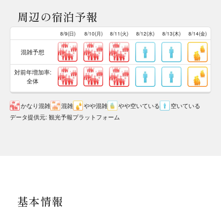
周辺の宿泊予報
8/9(日)
8/10(月)
8/11(火)
8/12(水)
8/13(木)
8/14(金)
混雑予想
対前年増加率:
全体
かなり混雑
混雑
やや混雑
やや空いている
空いている
データ提供元
:
観光予報プラットフォーム
基本情報