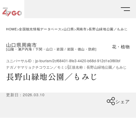
HOME
全国観光情報データベース
山口県
周南市
長野山緑地公園／もみじ
山口県周南市
花・植物
[
山陽・瀬戸内海
下関・山口・岩国
岩国・徳山・防府
]
ユニバーサルID
：
jp-tourism/2cf68401-8fe3-4420-b68d-912d1e3f80bf
ナガノヤマリョクチコウエン／モミジ
正規名称
：
長野山緑地公園／もみじ
長野山緑地公園／もみじ
更新日
：
2026.03.10
シェア