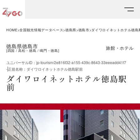
HOME
全国観光情報データベース
徳島県
徳島市
ダイワロイネットホテル徳島
徳島県徳島市
旅館・ホテル
[
四国
高松・徳島
鳴門・徳島
]
ユニバーサルID
：
jp-tourism/2e816f32-a155-439c-8643-33eeeadd41f7
-
正規名称
：
ダイワロイネットホテル徳島駅前
ダイワロイネットホテル徳島駅
前