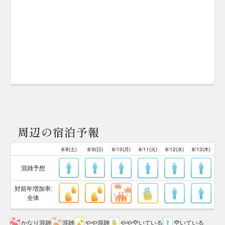
周辺の宿泊予報
8/8(土)
8/9(日)
8/10(月)
8/11(火)
8/12(水)
8/13(木)
混雑予想
対前年増加率:
全体
かなり混雑
混雑
やや混雑
やや空いている
空いている