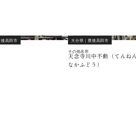
豊後高田市
大分県
｜
豊後高田市
その他名所
天念寺川中不動（てんね
なかふどう）