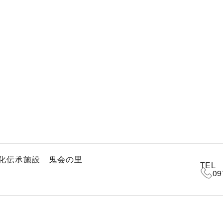
化伝承施設 鬼会の里
TEL
09