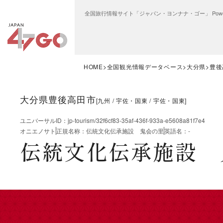
全国旅行情報サイト「ジャパン・ヨンナナ・ゴー」 Power
HOME
全国観光情報データベース
大分県
豊後
大分県豊後高田市
[
九州
宇佐・国東
宇佐・国東
]
ユニバーサルID
：
jp-tourism/32f6cf83-35af-436f-933a-e5608a81f7e4
オニエノサト
正規名称
：
伝統文化伝承施設 鬼会の里
英語名
：
-
伝統文化伝承施設 