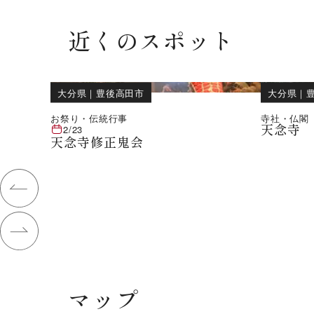
近くのスポット
大分県
｜
豊後高田市
大分県
｜
お祭り・伝統行事
寺社・仏閣
天念寺
2/23
天念寺修正鬼会
マップ