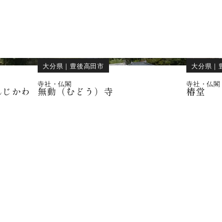
大分県
｜
豊後高田市
大分県
｜
寺社・仏閣
寺社・仏閣
んじかわ
無動（むどう）寺
椿堂