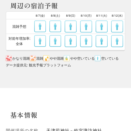
周辺の宿泊予報
8/7(金)
8/8(土)
8/9(日)
8/10(月)
8/11(火)
8/12(水)
混雑予想
対前年増加率:
全体
かなり混雑
混雑
やや混雑
やや空いている
空いている
データ提供元
:
観光予報プラットフォーム
基本情報
開催場所の名称
天津司神社～鈴宮諏訪神社