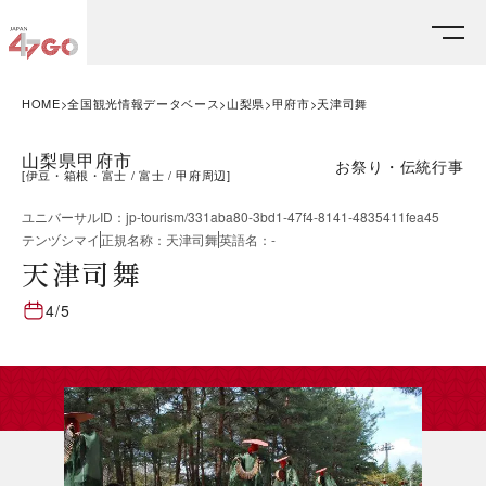
HOME
全国観光情報データベース
山梨県
甲府市
天津司舞
山梨県甲府市
お祭り・伝統行事
[
伊豆・箱根・富士
富士
甲府周辺
]
ユニバーサルID
：
jp-tourism/331aba80-3bd1-47f4-8141-4835411fea45
テンヅシマイ
正規名称
：
天津司舞
英語名
：
-
天津司舞
4/5