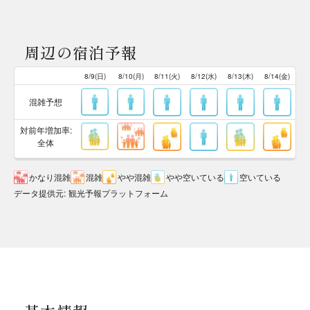
周辺の宿泊予報
8/9(日)
8/10(月)
8/11(火)
8/12(水)
8/13(木)
8/14(金)
混雑予想
対前年増加率:
全体
かなり混雑
混雑
やや混雑
やや空いている
空いている
データ提供元
:
観光予報プラットフォーム