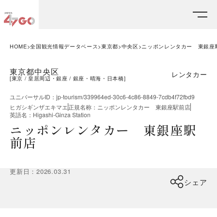
HOME
全国観光情報データベース
東京都
中央区
ニッポンレンタカー 東銀座
東京都中央区
レンタカー
[
東京
皇居周辺・銀座
銀座・晴海・日本橋
]
ユニバーサルID
：
jp-tourism/339964ed-30c6-4c86-8849-7cdb4f72fbd9
ヒガシギンザエキマエ
正規名称
：
ニッポンレンタカー 東銀座駅前店
英語名
：
Higashi-Ginza Station
ニッポンレンタカー 東銀座駅
前店
更新日
：
2026.03.31
シェア