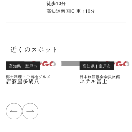
徒歩10分
高知道南国IC 車 110分
近くのスポット
高知県
｜
室戸市
高知県
｜
室戸市
郷土料理・ご当地グルメ
日本旅館協会会員旅館
居酒屋多胡八
ホテル冨士