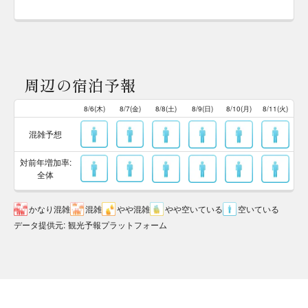
周辺の宿泊予報
8/6(木)
8/7(金)
8/8(土)
8/9(日)
8/10(月)
8/11(火)
混雑予想
対前年増加率:
全体
かなり混雑
混雑
やや混雑
やや空いている
空いている
データ提供元
:
観光予報プラットフォーム