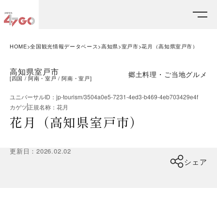
HOME
全国観光情報データベース
高知県
室戸市
花月（高知県室戸市）
高知県室戸市
郷土料理・ご当地グルメ
[
四国
阿南・室戸
阿南・室戸
]
ユニバーサルID
：
jp-tourism/3504a0e5-7231-4ed3-b469-4eb703429e4f
カゲツ
正規名称
：
花月
花月（高知県室戸市）
更新日
：
2026.02.02
シェア