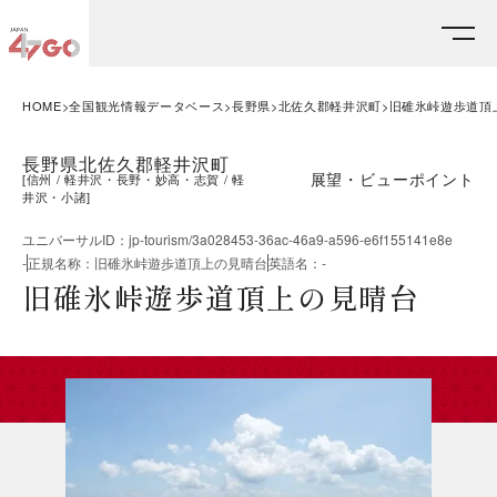
HOME
全国観光情報データベース
長野県
北佐久郡軽井沢町
旧碓氷峠遊歩道頂
長野県北佐久郡軽井沢町
展望・ビューポイント
[
信州
軽井沢・長野・妙高・志賀
軽
井沢・小諸
]
ユニバーサルID
：
jp-tourism/3a028453-36ac-46a9-a596-e6f155141e8e
-
正規名称
：
旧碓氷峠遊歩道頂上の見晴台
英語名
：
-
旧碓氷峠遊歩道頂上の見晴台