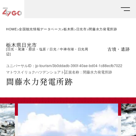
HOME
全国観光情報データベース
栃木県
日光市
間藤水力発電所跡
栃木県日光市
古墳・遺跡
[
日光・尾瀬・那須・塩原
日光
中禅寺湖・日光周
辺
]
ユニバーサルID
：
jp-tourism/3b0ddadb-390f-40ae-bd04-1c88ecfb7022
マトウスイリョクハツデンショアト
正規名称
：
間藤水力発電所跡
間藤水力発電所跡