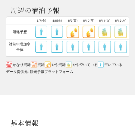
周辺の宿泊予報
8/7(金)
8/8(土)
8/9(日)
8/10(月)
8/11(火)
8/12(水)
混雑予想
対前年増加率:
全体
かなり混雑
混雑
やや混雑
やや空いている
空いている
データ提供元
:
観光予報プラットフォーム
基本情報