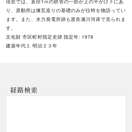
現在では、直径1ｍの鉄管の一部が上の平がけ下にあ
り、原動所は煉瓦造りの基礎のみが往時を物語ってい
ます。また、水力発電所跡も渡良瀬川河床で見られま
す。
文化財 市区町村指定史跡 指定年: 1978
建築年代１ 明治２３年
経路検索