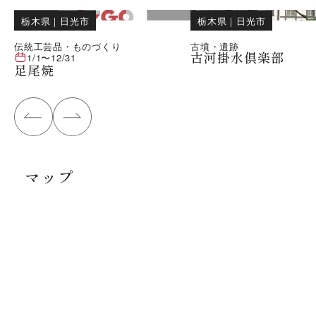
栃木県
｜
日光市
栃木県
｜
日光市
伝統工芸品・ものづくり
古墳・遺跡
古河掛水倶楽部
1/1
〜
12/31
足尾焼
マップ