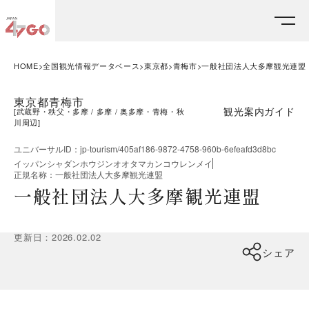
HOME
全国観光情報データベース
東京都
青梅市
一般社団法人大多摩観光連盟
東京都青梅市
観光案内ガイド
[
武蔵野・秩父・多摩
多摩
奥多摩・青梅・秋
川周辺
]
ユニバーサルID
：
jp-tourism/405af186-9872-4758-960b-6efeafd3d8bc
イッパンシャダンホウジンオオタマカンコウレンメイ
正規名称
：
一般社団法人大多摩観光連盟
一般社団法人大多摩観光連盟
更新日
：
2026.02.02
シェア