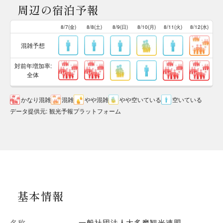
周辺の宿泊予報
8/7(金)
8/8(土)
8/9(日)
8/10(月)
8/11(火)
8/12(水)
混雑予想
対前年増加率:
全体
かなり混雑
混雑
やや混雑
やや空いている
空いている
データ提供元
:
観光予報プラットフォーム
基本情報
名称
一般社団法人大多摩観光連盟