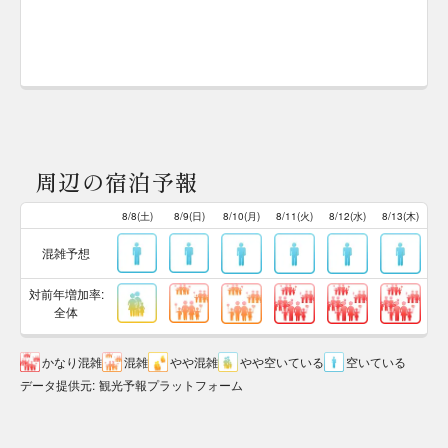
周辺の宿泊予報
8/8(土)
8/9(日)
8/10(月)
8/11(火)
8/12(水)
8/13(木)
混雑予想
対前年増加率:
全体
かなり混雑
混雑
やや混雑
やや空いている
空いている
データ提供元
:
観光予報プラットフォーム