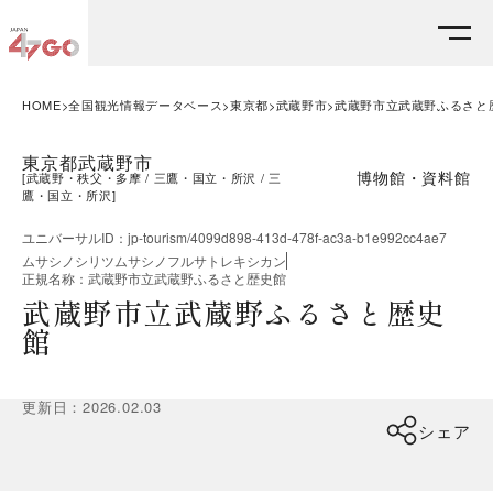
HOME
全国観光情報データベース
東京都
武蔵野市
武蔵野市立武蔵野ふるさと
東京都武蔵野市
博物館・資料館
[
武蔵野・秩父・多摩
三鷹・国立・所沢
三
鷹・国立・所沢
]
ユニバーサルID
：
jp-tourism/4099d898-413d-478f-ac3a-b1e992cc4ae7
ムサシノシリツムサシノフルサトレキシカン
正規名称
：
武蔵野市立武蔵野ふるさと歴史館
武蔵野市立武蔵野ふるさと歴史
館
更新日
：
2026.02.03
シェア