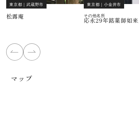
東京都
｜
武蔵野市
東京都
｜
小金井市
松露庵
その他名所
応永29年銘薬師如
マップ