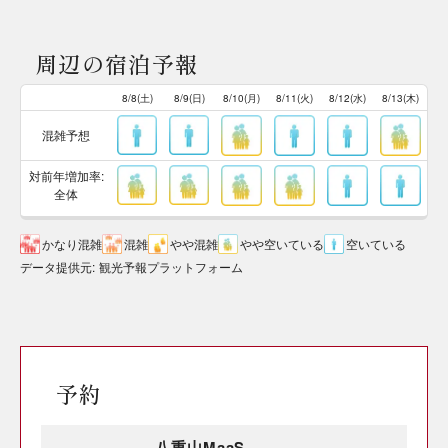
周辺の宿泊予報
8/8(土)
8/9(日)
8/10(月)
8/11(火)
8/12(水)
8/13(木)
混雑予想
対前年増加率:
全体
かなり混雑
混雑
やや混雑
やや空いている
空いている
データ提供元
:
観光予報プラットフォーム
予約
八重山MaaS