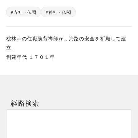
寺社・仏閣
神社・仏閣
桃林寺の住職義翁禅師が，海路の安全を祈願して建
立。
創建年代 １７０１年
経路検索