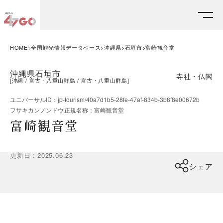
HOME
全国観光情報データベース
沖縄県
石垣市
富崎観音堂
沖縄県石垣市
寺社・仏閣
[
沖縄
宮古・八重山群島
宮古・八重山群島
]
ユニバーサルID
：
jp-tourism/40a7d1b5-28fe-47af-834b-3b8f8e00672b
フサキカンノンドウ
正規名称
：
富崎観音堂
富崎観音堂
更新日
：
2025.06.23
シェア